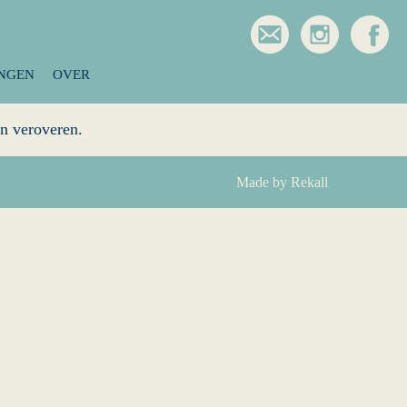
ond ernaast wordt namelijk een huis gebouwd en dat gaat met
en Hanne is de wanhoop nabij.
 van wie is de baby en is de vader echt wie zij denkt dat hij
INGEN
OVER
n veroveren.
Made by Rekall