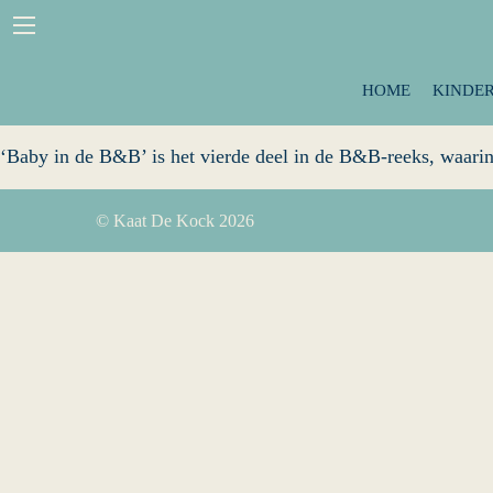
Het gaat eindelijk goed met Hanne, haar moeder en haar vri
zoveel lawaai gepaard dat de gasten wegblijven en de reviews
Maar de chaos wordt pas echt compleet als Hanne een baby in 
HOME
KINDE
is?
‘Baby in de B&B’ is het vierde deel in de B&B-reeks, waarin
© Kaat De Kock 2026